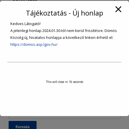
Tájékoztatás - Új honlap
SZOLGÁLTATÁSOK
Kedves Látogató!
INTÉZMÉNYEK, SZERVEZETEK
A jelenlegi honlap 2024.01.30-tól nem kerül frissítésre. Dömös
Község új, hivatalos honlapja a következő linken érhető el:
https://domos.asp.lgov.hu/
TURISZTIKA
KÖZÉRDEKŰ ADATOK
VÁLASZTÁSI INFORMÁCIÓK
This will close in
15
seconds
Keresés: