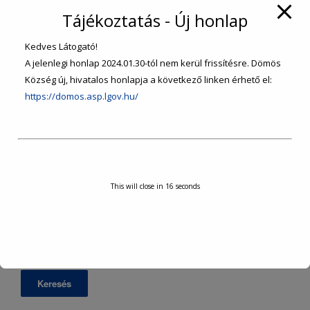
SZOLGÁLTATÁSOK
Tájékoztatás - Új honlap
Kedves Látogató!
INTÉZMÉNYEK, SZERVEZETEK
A jelenlegi honlap 2024.01.30-tól nem kerül frissítésre. Dömös
Község új, hivatalos honlapja a következő linken érhető el:
TURISZTIKA
https://domos.asp.lgov.hu/
KÖZÉRDEKŰ ADATOK
VÁLASZTÁSI INFORMÁCIÓK
This will close in
15
seconds
Keresés: