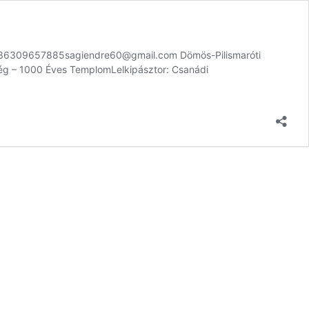
e+36309657885sagiendre60@gmail.com Dömös-Pilismaróti
ég – 1000 Éves TemplomLelkipásztor: Csanádi