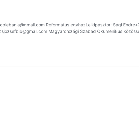
incplebania@gmail.com Református egyházLelkipásztor: Sági Endr
vacsjozsefbib@gmail.com Magyarországi Szabad Ökumenikus Közöss