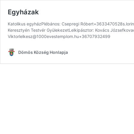
Egyházak
Katolikus egyházPlébános: Csepregi Róbert+3633470528s.lor
Keresztyén Testvér GyülekezetLelkipásztor: Kovács Józsefko
Viktorlelkesz@1000evestemplom.hu+36707932499
Dömös Község Honlapja