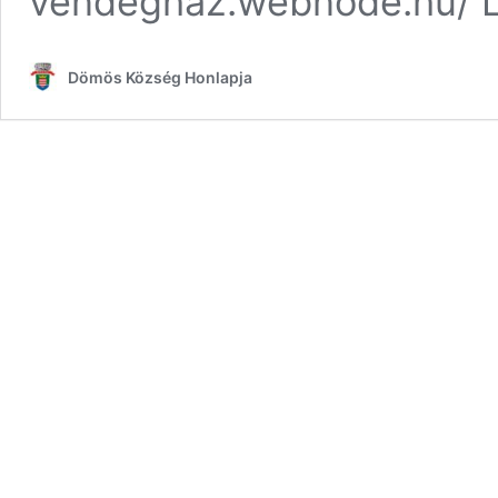
vendeghaz.webnode.hu
Dömös Község Honlapja