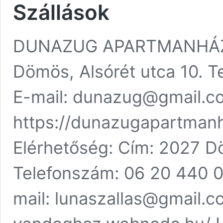
Szállások
DUNAZUG APARTMANHÁZ E
Dömös, Alsórét utca 10. 
E-mail: dunazug@gmail.c
https://dunazugapartma
Elérhetőség: Cím: 2027 Dö
Telefonszám: 06 20 440 
mail: lunaszallas@gmail.c