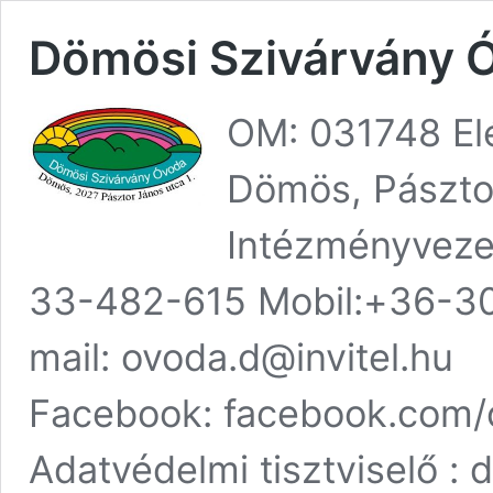
Dömösi Szivárvány Ó
OM: 031748 El
Dömös, Pásztor
Intézményvezet
33-482-615 Mobil:+36-3
mail: ovoda.d@invitel.hu
Facebook: facebook.com/
Adatvédelmi tisztviselő : 