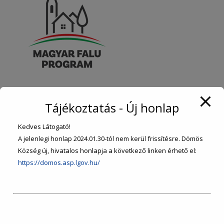
Tájékoztatás - Új honlap
KEZDŐLAP
Kedves Látogató!
A jelenlegi honlap 2024.01.30-tól nem kerül frissítésre. Dömös
ÖNKORMÁNYZAT
Község új, hivatalos honlapja a következő linken érhető el:
https://domos.asp.lgov.hu/
ÜGYINTÉZÉS
SZOLGÁLTATÁSOK
INTÉZMÉNYEK, SZERVEZETEK