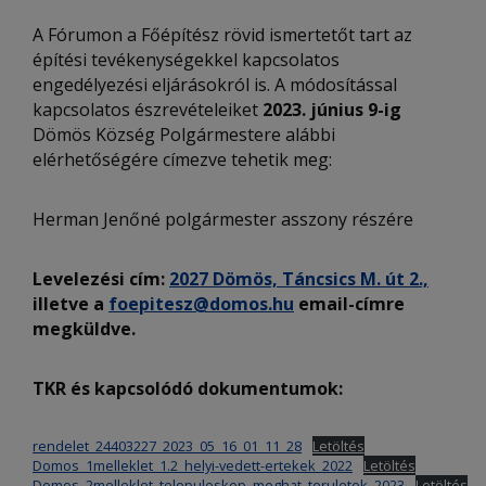
A Fórumon a Főépítész rövid ismertetőt tart az
építési tevékenységekkel kapcsolatos
engedélyezési eljárásokról is. A módosítással
kapcsolatos észrevételeiket
2023. június 9-ig
Dömös Község Polgármestere alábbi
elérhetőségére címezve tehetik meg:
Herman Jenőné polgármester asszony részére
Levelezési cím:
2027 Dömös, Táncsics M. út 2.,
illetve a
foepitesz@domos.hu
email-címre
megküldve.
TKR és kapcsolódó dokumentumok:
rendelet_24403227_2023_05_16_01_11_28
Letöltés
Domos_1melleklet_1.2_helyi-vedett-ertekek_2022
Letöltés
Domos_2melleklet_telepuleskep_meghat_teruletek_2023
Letöltés