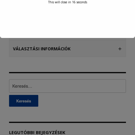
This will close in
16
seconds
TURISZTIKA
KÖZÉRDEKŰ ADATOK
VÁLASZTÁSI INFORMÁCIÓK
Keresés:
LEGUTÓBBI BEJEGYZÉSEK