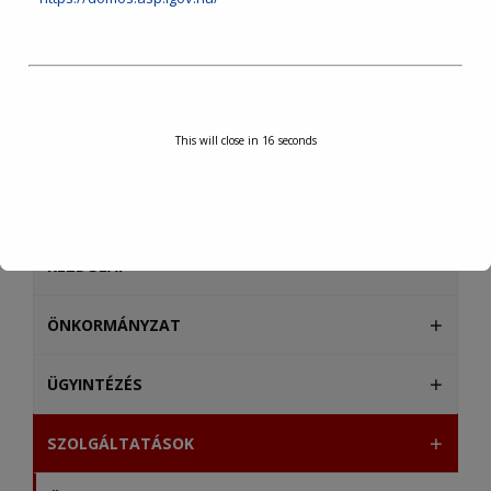
This will close in
16
seconds
KEZDŐLAP
ÖNKORMÁNYZAT
ÜGYINTÉZÉS
SZOLGÁLTATÁSOK