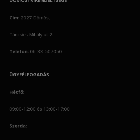
DÖMÖSI KIRENDELTSÉGE
Cím:
2027 Dömös,
Táncsics Mihály út 2.
Telefon:
06-33-507050
ÜGYFÉLFOGADÁS
Hétfő:
09:00-12:00 és 13:00-17:00
Szerda: