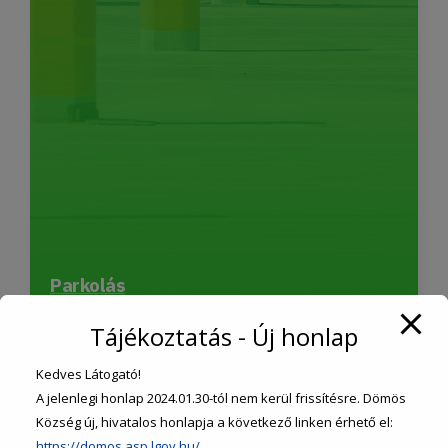
Parkolás
Tájékoztatás - Új honlap
Kedves Látogató!
A jelenlegi honlap 2024.01.30-tól nem kerül frissítésre. Dömös
Község új, hivatalos honlapja a következő linken érhető el:
https://domos.asp.lgov.hu/