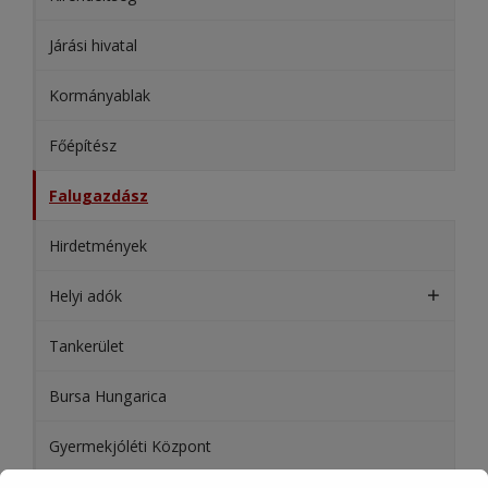
Járási hivatal
Kormányablak
Főépítész
Falugazdász
Hirdetmények
Helyi adók
Tankerület
Bursa Hungarica
Gyermekjóléti Központ