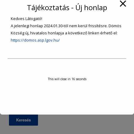
SZOLGÁLTATÁSOK
Tájékoztatás - Új honlap
Kedves Látogató!
INTÉZMÉNYEK, SZERVEZETEK
A jelenlegi honlap 2024.01.30-tól nem kerül frissítésre. Dömös
Község új, hivatalos honlapja a következő linken érhető el:
TURISZTIKA
https://domos.asp.lgov.hu/
KÖZÉRDEKŰ ADATOK
VÁLASZTÁSI INFORMÁCIÓK
This will close in
16
seconds
Keresés: