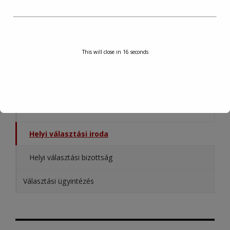
INTÉZMÉNYEK, SZERVEZETEK
TURISZTIKA
This will close in
15
seconds
KÖZÉRDEKŰ ADATOK
VÁLASZTÁSI INFORMÁCIÓK
Választási szervek
Helyi választási iroda
Helyi választási bizottság
Választási ügyintézés