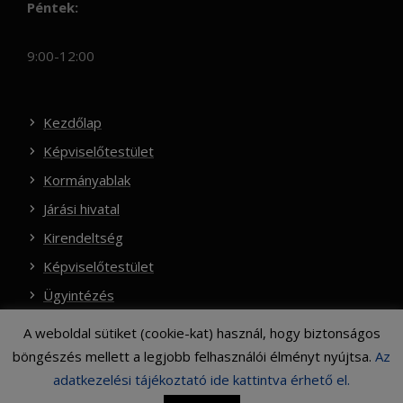
Péntek:
9:00-12:00
Kezdőlap
Képviselőtestület
Kormányablak
Járási hivatal
Kirendeltség
Képviselőtestület
Ügyintézés
A weboldal sütiket (cookie-kat) használ, hogy biztonságos
böngészés mellett a legjobb felhasználói élményt nyújtsa.
Az
Copyright © 2021 Dömös Község Honlapja
adatkezelési tájékoztató ide kattintva érhető el.