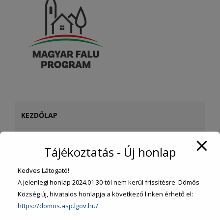
KEZDŐLAP
ÖNKORMÁNYZAT
Tájékoztatás - Új honlap
ÜGYINTÉZÉS
Kedves Látogató!
A jelenlegi honlap 2024.01.30-tól nem kerül frissítésre. Dömös
Község új, hivatalos honlapja a következő linken érhető el:
SZOLGÁLTATÁSOK
https://domos.asp.lgov.hu/