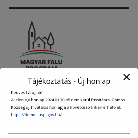
Tájékoztatás - Új honlap
Kedves Látogató!
A jelenlegi honlap 2024.01.30-tól nem kerül frissítésre. Dömös
KEZDŐLAP
Község új, hivatalos honlapja a következő linken érhető el:
https://domos.asp.lgov.hu/
ÖNKORMÁNYZAT
ÜGYINTÉZÉS