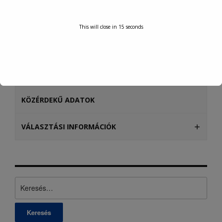
SZOLGÁLTATÁSOK
This will close in
15
seconds
INTÉZMÉNYEK, SZERVEZETEK
TURISZTIKA
KÖZÉRDEKŰ ADATOK
VÁLASZTÁSI INFORMÁCIÓK
Keresés: