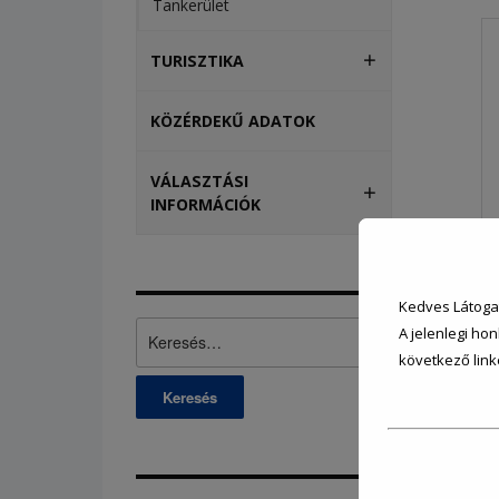
Tankerület
TURISZTIKA
KÖZÉRDEKŰ ADATOK
VÁLASZTÁSI
INFORMÁCIÓK
Kedves Látoga
Keresés:
A jelenlegi hon
következő link