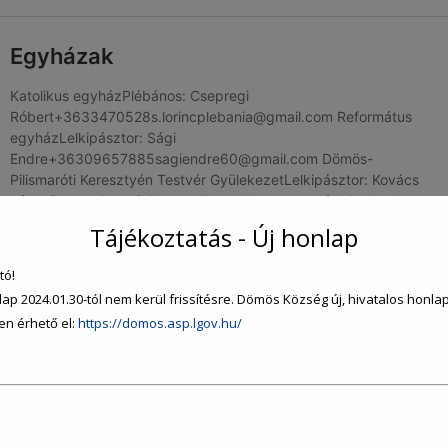
Tájékoztatás - Új honlap
tó!
lap 2024.01.30-tól nem kerül frissítésre. Dömös Község új, hivatalos honla
en érhető el:
https://domos.asp.lgov.hu/