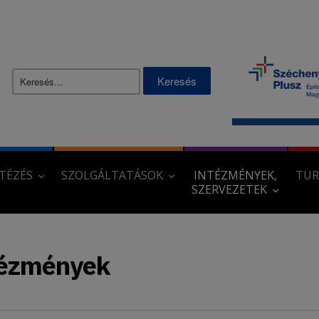
Skip
to
content
Keresés:
TÉZÉS
SZOLGÁLTATÁSOK
INTÉZMÉNYEK,
TUR
SZERVEZETEK
tézmények