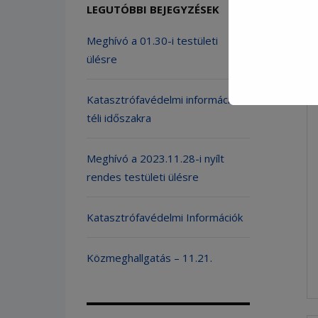
LEGUTÓBBI BEJEGYZÉSEK
Meghívó a 01.30-i testületi
ülésre
Katasztrófavédelmi információk a
téli időszakra
Meghívó a 2023.11.28-i nyílt
rendes testületi ülésre
Katasztrófavédelmi Információk
Közmeghallgatás – 11.21.