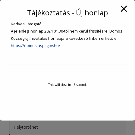
Tájékoztatás - Új honlap
Kedves Látogató!
KEZDŐLAP
A jelenlegi honlap 2024.01.30-tól nem kerül frissítésre. Dömös
Község új, hivatalos honlapja a következő linken érhető el:
https://domos.asp.lgov.hu/
ÖNKORMÁNYZAT
ÜGYINTÉZÉS
SZOLGÁLTATÁSOK
This will close in
16
seconds
INTÉZMÉNYEK, SZERVEZETEK
TURISZTIKA
Helytörténet