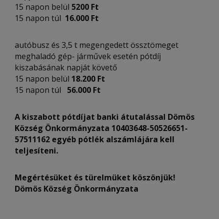
15 napon belül
5200 Ft
15 napon túl
16.000 Ft
autóbusz és 3,5 t megengedett össztömeget
meghaladó gép- járművek esetén pótdíj
kiszabásának napját követő
15 napon belül
18.200 Ft
15 napon túl
56.000 Ft
A kiszabott pótdíjat banki átutalással Dömös
Község Önkormányzata
10403648-50526651-
57511162 egyéb pótlék alszámlájára kell
teljesíteni.
Megértésüket és türelmüket köszönjük!
Dömös Község Önkormányzata