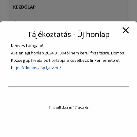
KEZDŐLAP
ÖNKORMÁNYZAT
Tájékoztatás - Új honlap
ÜGYINTÉZÉS
Kedves Látogató!
A jelenlegi honlap 2024.01.30-tól nem kerül frissítésre. Dömös
SZOLGÁLTATÁSOK
Község új, hivatalos honlapja a következő linken érhető el:
https://domos.asp.lgov.hu/
INTÉZMÉNYEK, SZERVEZETEK
TURISZTIKA
KÖZÉRDEKŰ ADATOK
This will close in
16
seconds
VÁLASZTÁSI INFORMÁCIÓK