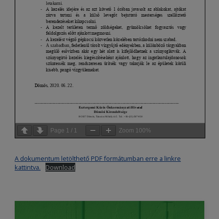
Page
1
/
1
Zoom
100%
A dokumentum letölthető PDF formátumban erre a linkre
kattintva.
Download