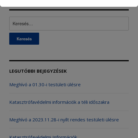
Keresés:
LEGUTÓBBI BEJEGYZÉSEK
Meghívó a 01.30-i testületi ülésre
Katasztrófavédelmi információk a téli időszakra
Meghívó a 2023.11.28-i nyílt rendes testületi ülésre
Katasztrófavédelmi Információk